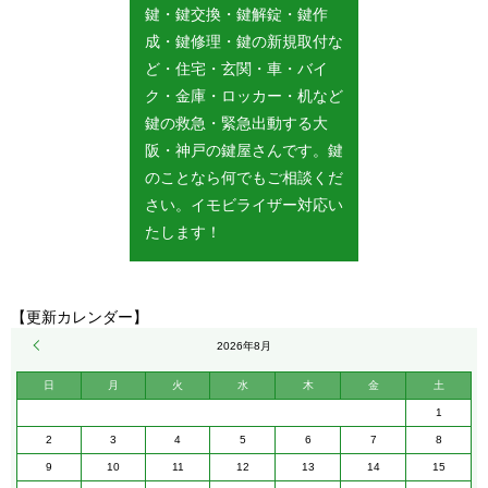
鍵・鍵交換・鍵解錠・鍵作
成・鍵修理・鍵の新規取付な
ど・住宅・玄関・車・バイ
ク・金庫・ロッカー・机など
鍵の救急・緊急出動する大
阪・神戸の鍵屋さんです。鍵
のことなら何でもご相談くだ
さい。イモビライザー対応い
たします！
【更新カレンダー】
« 5月
2026年8月
日
月
火
水
木
金
土
1
2
3
4
5
6
7
8
9
10
11
12
13
14
15