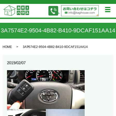
メ
3A7574E2-9504-4B82-B410-9DCAF151AA14
HOME
3A7574E2-9504-4B82-B410-9DCAF151AA14
2019/02/07