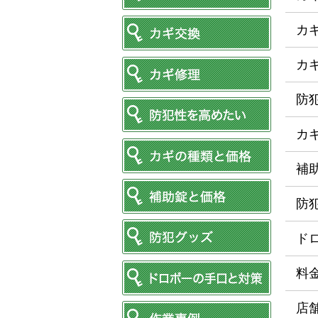
カ
カ
防
カ
補
防
ド
料
店