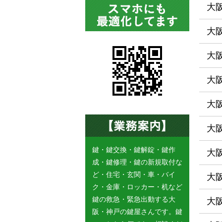
大
大
大
大
大
大
鍵・鍵交換・鍵解錠・鍵作
大
成・鍵修理・鍵の新規取付な
ど・住宅・玄関・車・バイ
大
ク・金庫・ロッカー・机など
鍵の救急・緊急出動する大
大
阪・神戸の鍵屋さんです。鍵