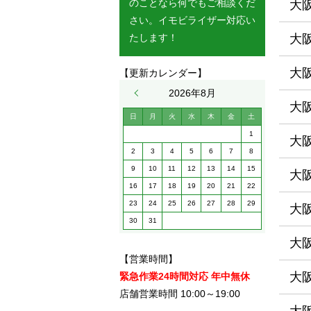
のことなら何でもご相談くだ
大
さい。イモビライザー対応い
たします！
大
大
【更新カレンダー】
« 5月
2026年8月
大
日
月
火
水
木
金
土
1
大
2
3
4
5
6
7
8
9
10
11
12
13
14
15
大
16
17
18
19
20
21
22
23
24
25
26
27
28
29
大
30
31
大
【営業時間】
大
緊急作業24時間対応 年中無休
店舗営業時間 10:00～19:00