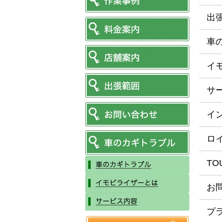
出
車
イ
サ
イ
ロ
TO
お
プ