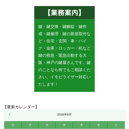
鍵・鍵交換・鍵解錠・鍵作
成・鍵修理・鍵の新規取付な
ど・住宅・玄関・車・バイ
ク・金庫・ロッカー・机など
鍵の救急・緊急出動する大
阪・神戸の鍵屋さんです。鍵
のことなら何でもご相談くだ
さい。イモビライザー対応い
たします！
【更新カレンダー】
« 5月
2026年8月
日
月
火
水
木
金
土