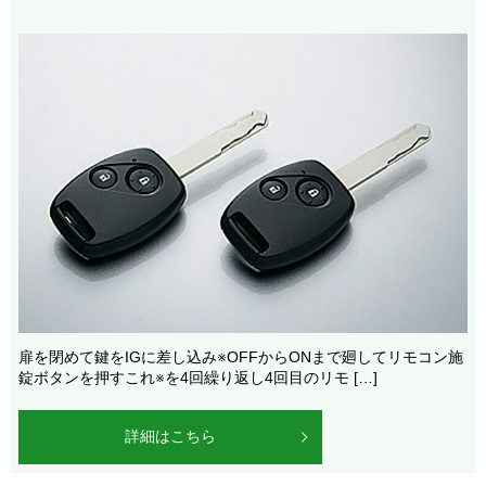
扉を閉めて鍵をIGに差し込み※OFFからONまで廻してリモコン施
錠ボタンを押すこれ※を4回繰り返し4回目のリモ […]
詳細はこちら