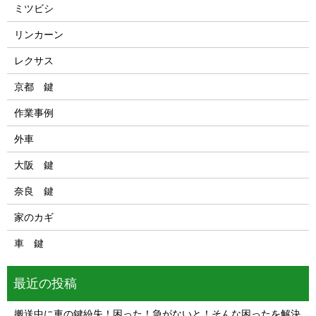
ミツビシ
リンカーン
レクサス
京都 鍵
作業事例
外車
大阪 鍵
奈良 鍵
家のカギ
車 鍵
最近の投稿
搬送中に車の鍵紛失！困った！急がないと！そんな困ったを解決