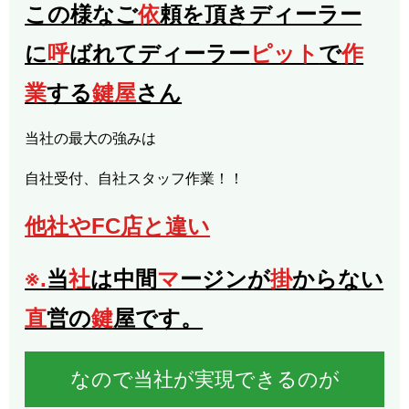
この様なご
依
頼を頂きディーラー
に
呼
ばれてディーラー
ピット
で
作
業
する
鍵屋
さん
当社の最大の強みは
自社受付、自社スタッフ作業！！
他社やFC店と違い
※.
当
社
は中間
マ
ージンが
掛
からない
直
営の
鍵
屋です。
なので当社が実現できるのが