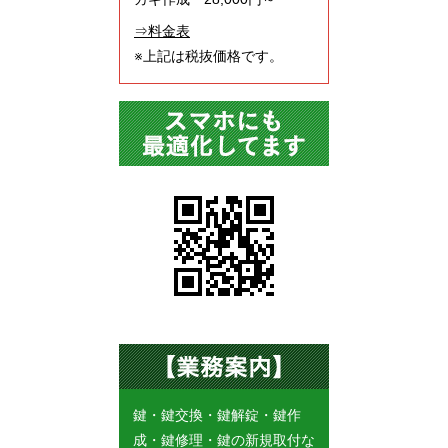
⇒料金表
※上記は税抜価格です。
鍵・鍵交換・鍵解錠・鍵作
成・鍵修理・鍵の新規取付な