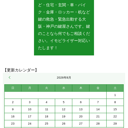
ど・住宅・玄関・車・バイ
ク・金庫・ロッカー・机など
鍵の救急・緊急出動する大
阪・神戸の鍵屋さんです。鍵
のことなら何でもご相談くだ
さい。イモビライザー対応い
たします！
【更新カレンダー】
« 5月
2026年8月
日
月
火
水
木
金
土
1
2
3
4
5
6
7
8
9
10
11
12
13
14
15
16
17
18
19
20
21
22
23
24
25
26
27
28
29