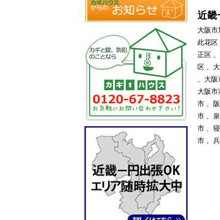
近畿
大阪市
此花区
正区 
区 、
、大阪
大阪市
市 、
市 、
市 、
市 、