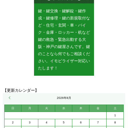
鍵・鍵交換・鍵解錠・鍵作
成・鍵修理・鍵の新規取付な
ど・住宅・玄関・車・バイ
ク・金庫・ロッカー・机など
鍵の救急・緊急出動する大
阪・神戸の鍵屋さんです。鍵
のことなら何でもご相談くだ
さい。イモビライザー対応い
たします！
【更新カレンダー】
« 5月
2026年8月
日
月
火
水
木
金
土
1
2
3
4
5
6
7
8