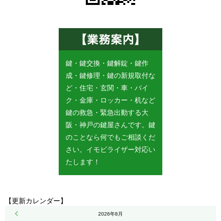
鍵・鍵交換・鍵解錠・鍵作
成・鍵修理・鍵の新規取付な
ど・住宅・玄関・車・バイ
ク・金庫・ロッカー・机など
鍵の救急・緊急出動する大
阪・神戸の鍵屋さんです。鍵
のことなら何でもご相談くだ
さい。イモビライザー対応い
たします！
【更新カレンダー】
« 5月
2026年8月