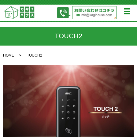
メ
TOUCH2
HOME
TOUCH2