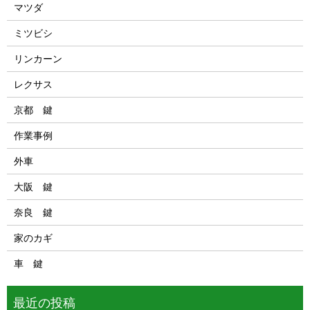
マツダ
ミツビシ
リンカーン
レクサス
京都 鍵
作業事例
外車
大阪 鍵
奈良 鍵
家のカギ
車 鍵
最近の投稿