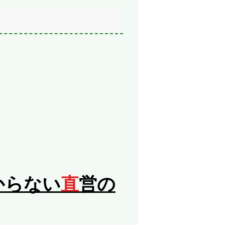
からない
直
営の