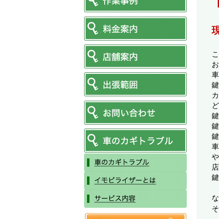
こ
お
車
鍵
カ
ど
鍵
鍵
鍵
車
や
店
鍵
な
そ