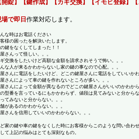
【開錠】【鍵作成】【カギ交換】【イモビ登録】【
現場で即日
作業対応します。
んな時はお電話ください
客様の困ったを解決いたします。
の鍵をなくしてしまった！！
屋さんって怪しい。。。
ギ交換をしたいけど高額な金額を請求されそうで怖い。。。
んな人が来るかわからないし家の鍵の事なので心配。。。
屋さんに電話をしたいけど、どこの鍵屋さんに電話をしていいか
屋さんによって車の鍵を作れないところが多い。。。
屋さんによって金額が異なるのでどこの鍵屋さんがいいのかわか
の型番を言っているにもかかわらず、値段は見てみないと分から
ってみないと分からない。。。
舗があるのかわからない。。。
屋さんを信用していいのかわからない。。。
ど家の鍵や車の鍵をなくした時に
お客様からこのような問い合わ
して上記の悩みはとても深刻
なもの。