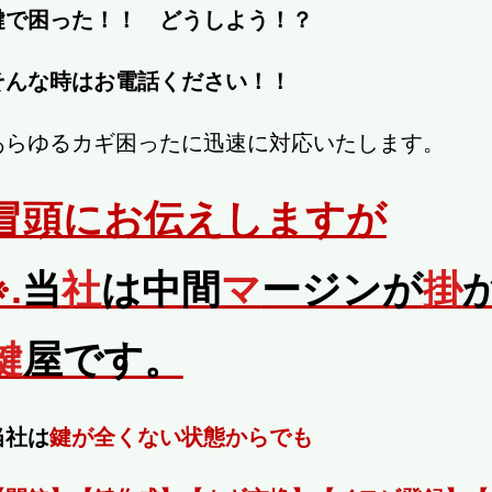
鍵で困った！！ どうしよう！？
そんな時はお電話ください！！
あらゆるカギ困ったに迅速に対応いたします。
冒頭にお伝えしますが
※.
当
社
は中間
マ
ージンが
掛
鍵
屋です。
当社は
鍵が全くない状態からでも