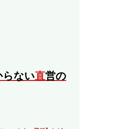
からない
直
営の