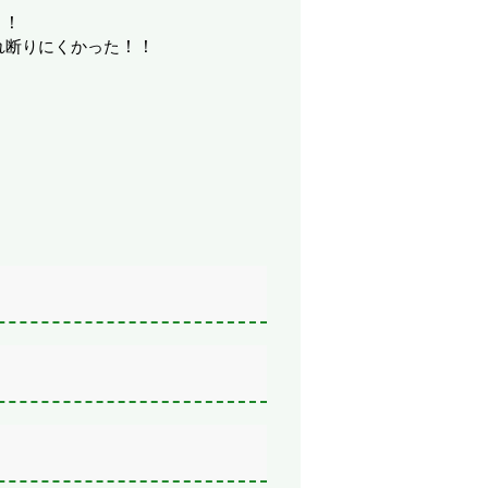
！！
れ断りにくかった
！！