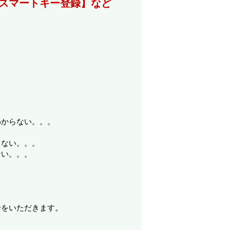
スマートキー登録】など
わからない。。。
らない。。。
ない。。。
せをいただきます
。