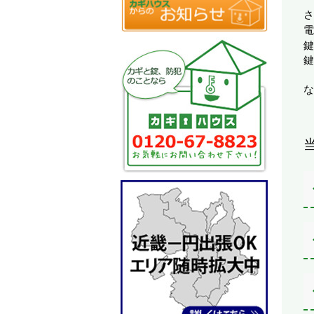
さ
電
鍵
鍵
な