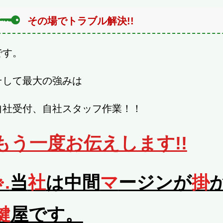
その場でトラブル解決!!
です。
そして最大の強みは
自社受付、自社スタッフ作業！！
もう一度お伝えします!!
※.
当
社
は中間
マ
ージンが
掛
鍵
屋です。