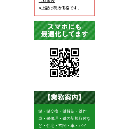
⇒料金表
※上記は税抜価格です。
鍵・鍵交換・鍵解錠・鍵作
成・鍵修理・鍵の新規取付な
ど・住宅・玄関・車・バイ