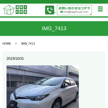
メ
IMG_7413
HOME
IMG_7413
2019/10/31