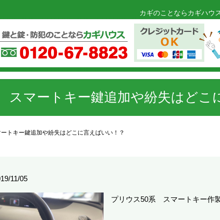
カギのことならカギハウス
行 スマートキー鍵追加や紛失はどこ
マートキー鍵追加や紛失はどこに言えばいい！？
19/11/05
プリウス50系 スマートキー作