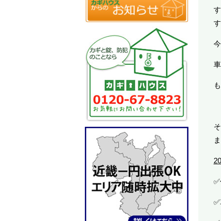
す
す
今
車
も
そ
ま
2
✅
✅