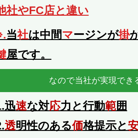
他社やFC店と違い
※.
当
社
は中間
マ
ージンが
掛
鍵
屋です。
なので当社が実現でき
1.迅
速
な対
応
力と行動
範
囲
.
透
明性のある
価
格提示と