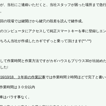
が、当社にご連絡いただくと、当社スタッフが困った場所まで急
。
回の現場では鍵開けから鍵穴の段差を読んで鍵作成。
のコンピュータにアクセスして純正スマートキーを車に登録しエ
ちろん当社が作成したカギでずっと乗って頂けます(*^-^*)
して作業時間と作業方法ですがカギハウスもプリウス30が出始め
した❕
016/10/18、３年前の作業記事
では作業時間２時間ほどで完了と書い
作業時間は３０分以内
車はバラす事なく。