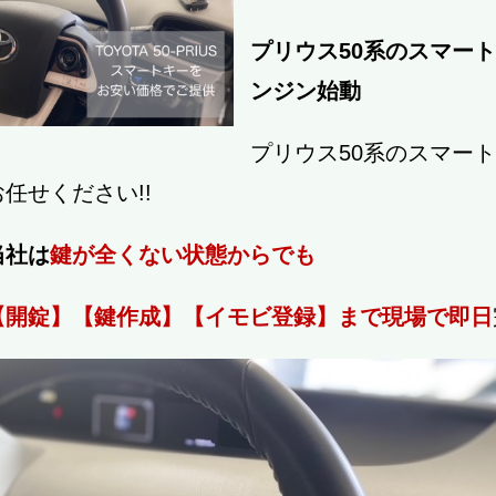
プリウス50系のスマー
ンジン始動
プリウス50系のスマー
お任せください!!
当社は
鍵が全くない状態からでも
【開錠】【鍵作成】【イモビ登録】まで現場で即日