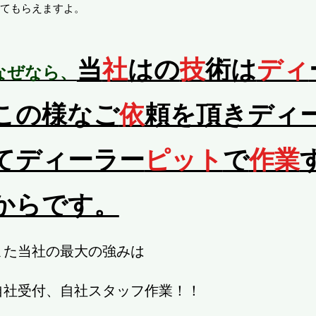
てもらえますよ。
当
社
はの
技
術は
ディ
なぜなら、
この様なご
依
頼を頂きディ
てディーラー
ピット
で
作業
からです。
また当社の最大の強みは
自社受付、自社スタッフ作業！！