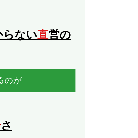
からない
直
営の
るのが
安
さ