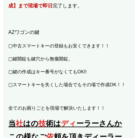
成】まで現場で即日
完了します。
AZワゴンの鍵
▢中古スマートキーの登録もお安くできます！！
▢鍵開錠も鍵穴から無傷開錠。
▢鍵の作成はキー番号がなくてもOK!!
▢スマートキーを失くした場合でもその場で作成OK！！
全てのお困りごとを現場で解決いたします！！
当
社
はの
技
術は
ディ
ーラーさんか
この様なご
依
頼を頂きディーラー