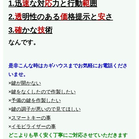
1.迅
速
な対
応
力と行動
範
囲
2.
透
明性のある
価
格提示と
安
さ
3.
確
かな
技
術
なんです。
是非こんな時はカギハウスまでお気軽にお電話くださ
いませ。
×
鍵が開かない
×
鍵をなくしたので作製したい
×
予備の鍵を作製したい
×
鍵の調子が悪いので見てほしい
×
スマートキーの事
×
イモビライザーの事
どこよりも早く安く丁寧にご対応させていただきます