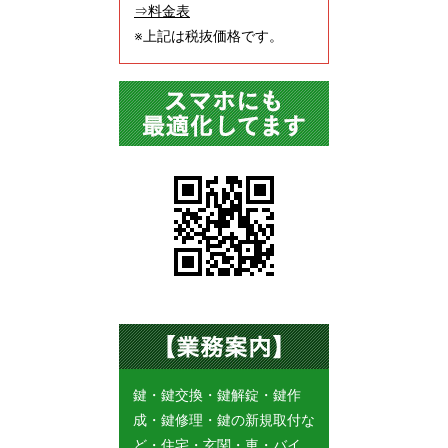
⇒料金表
※上記は税抜価格です。
鍵・鍵交換・鍵解錠・鍵作
成・鍵修理・鍵の新規取付な
ど・住宅・玄関・車・バイ