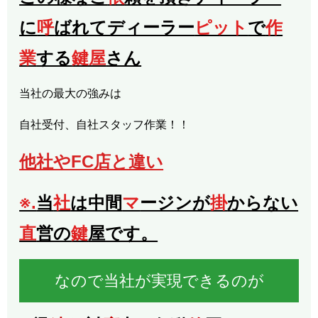
に
呼
ばれてディーラー
ピット
で
作
業
する
鍵屋
さん
当社の最大の強みは
自社受付、自社スタッフ作業！！
他社やFC店と違い
※.
当
社
は中間
マ
ージンが
掛
からない
直
営の
鍵
屋です。
なので当社が実現できるのが