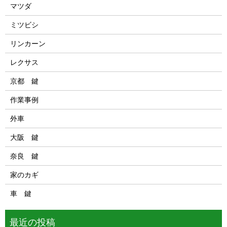
マツダ
ミツビシ
リンカーン
レクサス
京都 鍵
作業事例
外車
大阪 鍵
奈良 鍵
家のカギ
車 鍵
最近の投稿