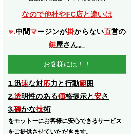
なので他社やFC店と違いは
※.
中間
マ
ージンが
掛
からない
直
営の
鍵
屋さん。
お客様には！！
1.迅
速
な対
応
力と行動
範
囲
2.
透
明性のある
価
格提示と
安
さ
3.
確
かな
技
術
をモットーにお客様に安心できるサービス
をご提供させていただきます。