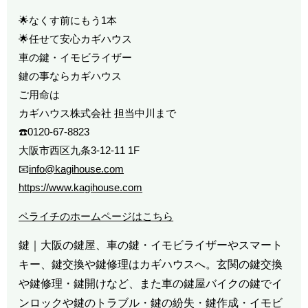
🌟なくす前にもう1本
🌟任せて安心カギハウス
車の鍵・イモビライザー
鍵の事ならカギハウス
ご用命は
カギハウス株式会社 担当中川まで
☎️0120-67-8823
大阪市西区九条3-12-11 1F
📧
info@kagihouse.com
https://www.kagihouse.com
ペライチのホームページはこちら
鍵｜大阪の鍵屋、車の鍵・イモビライザーやスマート
キー、鍵交換や鍵修理はカギハウスへ。玄関の鍵交換
や鍵修理・鍵開けなど、また車の鍵屋バイクの鍵でイ
ンロックや鍵のトラブル・鍵の紛失・鍵作成・イモビ