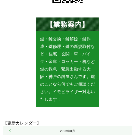
鍵・鍵交換・鍵解錠・鍵作
成・鍵修理・鍵の新規取付な
ど・住宅・玄関・車・バイ
ク・金庫・ロッカー・机など
鍵の救急・緊急出動する大
阪・神戸の鍵屋さんです。鍵
のことなら何でもご相談くだ
さい。イモビライザー対応い
たします！
【更新カレンダー】
« 5月
2026年8月