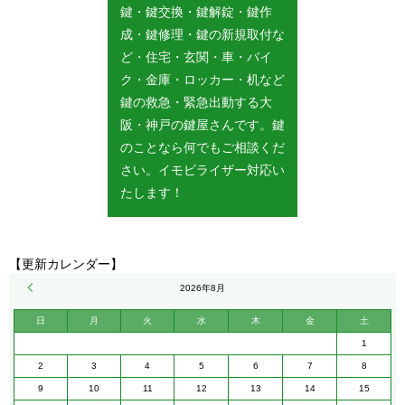
鍵・鍵交換・鍵解錠・鍵作
成・鍵修理・鍵の新規取付な
ど・住宅・玄関・車・バイ
ク・金庫・ロッカー・机など
鍵の救急・緊急出動する大
阪・神戸の鍵屋さんです。鍵
のことなら何でもご相談くだ
さい。イモビライザー対応い
たします！
【更新カレンダー】
« 5月
2026年8月
日
月
火
水
木
金
土
1
2
3
4
5
6
7
8
9
10
11
12
13
14
15