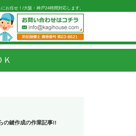
にお任せ！/大阪・神戸24時間対応します。
ＯＫ
の鍵作成の作業記事!!