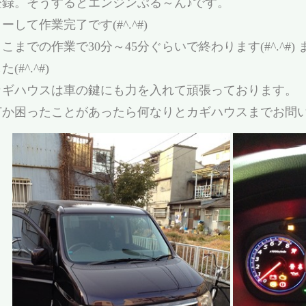
登録。そうするとエンジンぶる～ん♪です。
ーして作業完了です(#^.^#)
ここまでの作業で30分～45分ぐらいで終わります(#^.^#
た(#^.^#)
カギハウスは車の鍵にも力を入れて頑張っております。
何か困ったことがあったら何なりとカギハウスまでお問い