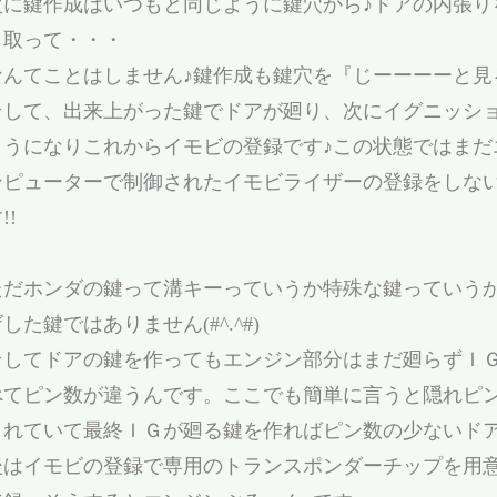
次に鍵作成はいつもと同じように鍵穴から♪ドアの内張り
き取って・・・
なんてことはしません♪鍵作成も鍵穴を『じーーーーと見る』だ
そして、出来上がった鍵でドアが廻り、次にイグニッシ
ようになりこれからイモビの登録です♪この状態ではまだ
ンピューターで制御されたイモビライザーの登録をしな
!!
ただホンダの鍵って溝キーっていうか特殊な鍵っていう
した鍵ではありません(#^.^#)
そしてドアの鍵を作ってもエンジン部分はまだ廻らずＩ
べてピン数が違うんです。ここでも簡単に言うと隠れピ
されていて最終ＩＧが廻る鍵を作ればピン数の少ないド
後はイモビの登録で専用のトランスポンダーチップを用