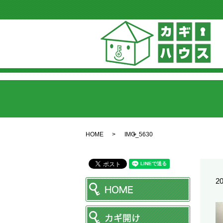
HOME
IMG_5630
20