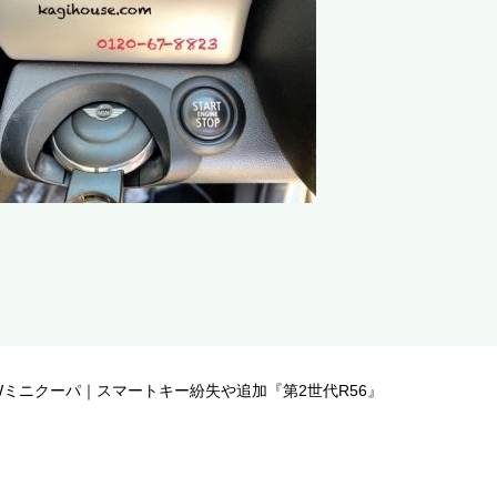
Wミニクーパ｜スマートキー紛失や追加『第2世代R56』