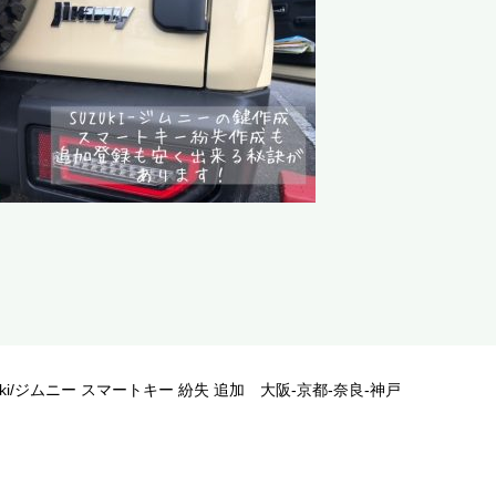
zuki/ジムニー スマートキー 紛失 追加 大阪-京都-奈良-神戸