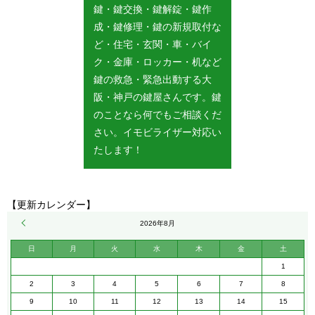
鍵・鍵交換・鍵解錠・鍵作
成・鍵修理・鍵の新規取付な
ど・住宅・玄関・車・バイ
ク・金庫・ロッカー・机など
鍵の救急・緊急出動する大
阪・神戸の鍵屋さんです。鍵
のことなら何でもご相談くだ
さい。イモビライザー対応い
たします！
【更新カレンダー】
« 5月
2026年8月
日
月
火
水
木
金
土
1
2
3
4
5
6
7
8
9
10
11
12
13
14
15