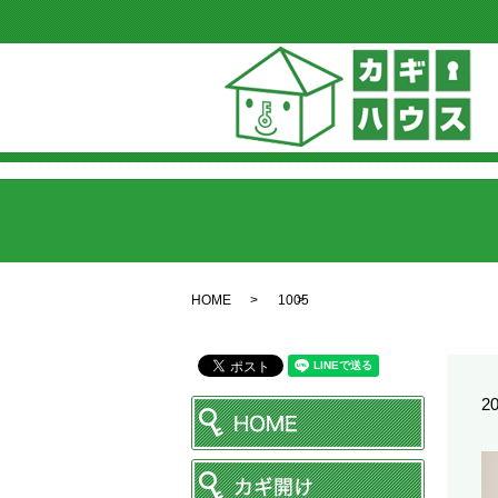
HOME
1005
20