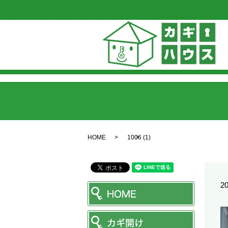
HOME
1006 (1)
20