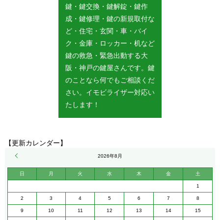
鍵・鍵交換・鍵解錠・鍵作
成・鍵修理・鍵の新規取付な
ど・住宅・玄関・車・バイ
ク・金庫・ロッカー・机など
鍵の救急・緊急出動する大
阪・神戸の鍵屋さんです。鍵
のことなら何でもご相談くだ
さい。イモビライザー対応い
たします！
【更新カレンダー】
« 5月
2026年8月
日
月
火
水
木
金
土
1
2
3
4
5
6
7
8
9
10
11
12
13
14
15