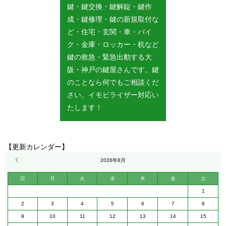
鍵・鍵交換・鍵解錠・鍵作
成・鍵修理・鍵の新規取付な
ど・住宅・玄関・車・バイ
ク・金庫・ロッカー・机など
鍵の救急・緊急出動する大
阪・神戸の鍵屋さんです。鍵
のことなら何でもご相談くだ
さい。イモビライザー対応い
たします！
【更新カレンダー】
« 5月
2026年8月
日
月
火
水
木
金
土
1
2
3
4
5
6
7
8
9
10
11
12
13
14
15