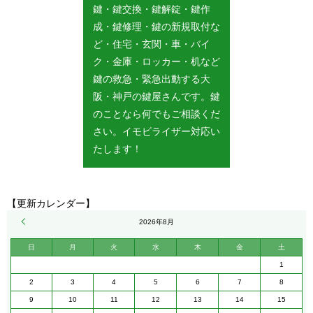
鍵・鍵交換・鍵解錠・鍵作
成・鍵修理・鍵の新規取付な
ど・住宅・玄関・車・バイ
ク・金庫・ロッカー・机など
鍵の救急・緊急出動する大
阪・神戸の鍵屋さんです。鍵
のことなら何でもご相談くだ
さい。イモビライザー対応い
たします！
【更新カレンダー】
« 5月
2026年8月
日
月
火
水
木
金
土
1
2
3
4
5
6
7
8
9
10
11
12
13
14
15