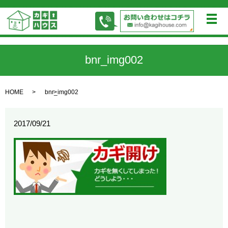
メ
bnr_img002
HOME
bnr_img002
2017/09/21