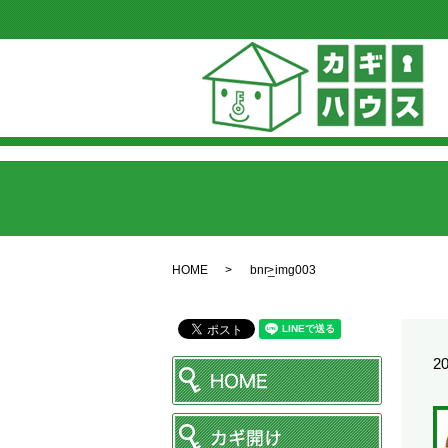
HOME
bnr_img003
20