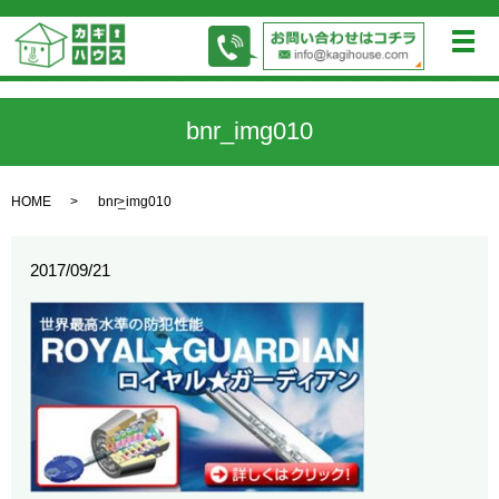
メ
bnr_img010
HOME
bnr_img010
2017/09/21