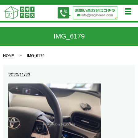
メ
IMG_6179
HOME
IMG_6179
2020/11/23