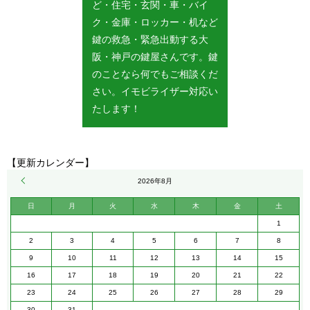
ど・住宅・玄関・車・バイ
ク・金庫・ロッカー・机など
鍵の救急・緊急出動する大
阪・神戸の鍵屋さんです。鍵
のことなら何でもご相談くだ
さい。イモビライザー対応い
たします！
【更新カレンダー】
« 5月
2026年8月
日
月
火
水
木
金
土
1
2
3
4
5
6
7
8
9
10
11
12
13
14
15
16
17
18
19
20
21
22
23
24
25
26
27
28
29
30
31