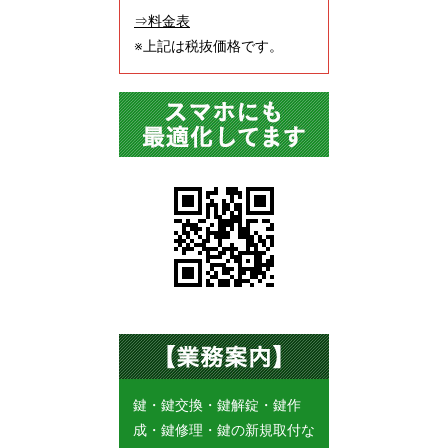
⇒料金表
※上記は税抜価格です。
鍵・鍵交換・鍵解錠・鍵作
成・鍵修理・鍵の新規取付な