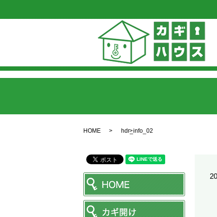
HOME
hdr_info_02
20