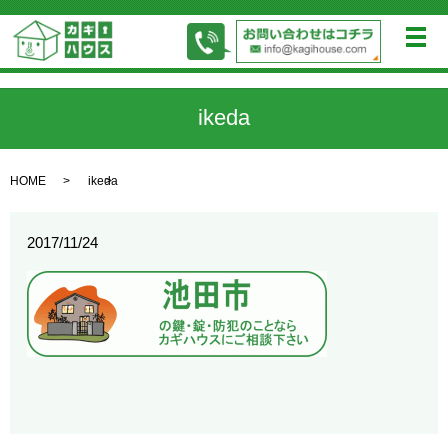
メ
ikeda
HOME
ikeda
2017/11/24