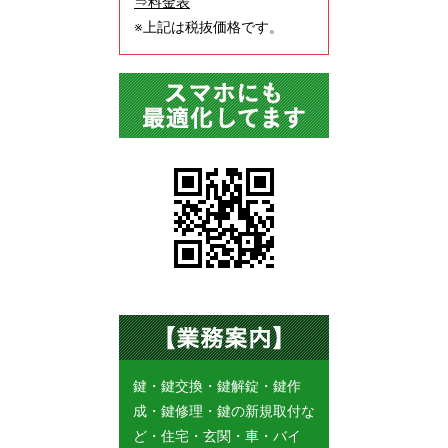
⇒料金表
※上記は税抜価格です。
鍵・鍵交換・鍵解錠・鍵作
成・鍵修理・鍵の新規取付な
ど・住宅・玄関・車・バイ